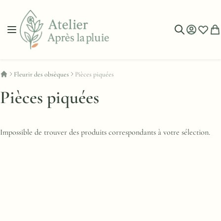
Allez au contenu
Basculer la navigation
Mon compt
Liste d’
Mon
Rechercher
Fleurir des obsèques
Pièces piquées
Pièces piquées
Impossible de trouver des produits correspondants à votre sélection.